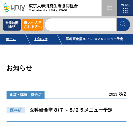
MENU
東大へ入学
営業時間
MAP
される方へ
ホーム
お知らせ
医科研食堂８/７～８/２５メニュー予定
お知らせ
8/2
2023
食堂・購買 複合店
医科研食堂８/７～８/２５メニュー予定
医科研