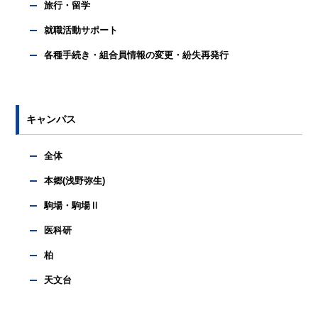
旅行・留学
就職活動サポート
各種手続き・組合員情報の変更・紛失再発行
キャンパス
全体
本郷(浅野弥生)
駒場・駒場Ⅱ
医科研
柏
天文台