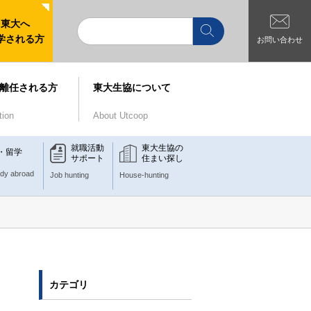
東大へ
学される方
お問い合わせ
離任される方
東大生協について
tion
About Utcoop
就職活動
東大生協の
・留学
サポート
住まい探し
udy abroad
Job hunting
House-hunting
カテゴリ