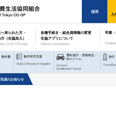
採用
入
大へ来られた方・
各種手続き・組合員情報の変更
卒業・
の方（生協加入）
生協アプリについて
Gradua
ers (Join UTcoop)
Various procedures
運転免許・資格検定・
勉学研究支援
・教科書
旅行
Wスクール
Study & Research Supplies
Travel/St
License/
Qualification School
ap完成のお知らせ