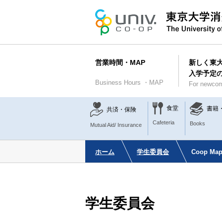
営業時間・MAP
新しく東
入学予定
Business Hours ・MAP
For newcom
食堂
書籍
共済・保険
Cafeteria
Books
Mutual Aid/ Insurance
ホーム
学生委員会
Coop M
学生委員会