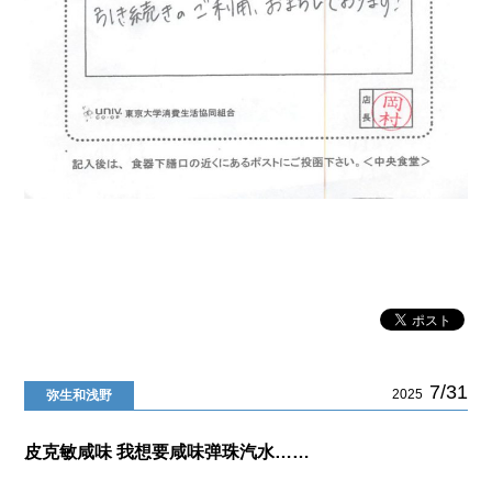
7/31
2025
弥生和浅野
皮克敏咸味 我想要咸味弹珠汽水……