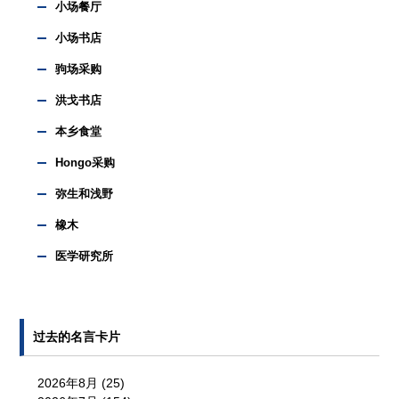
小场餐厅
小场书店
驹场采购
洪戈书店
本乡食堂
Hongo采购
弥生和浅野
橡木
医学研究所
过去的名言卡片
2026年8月
(25)