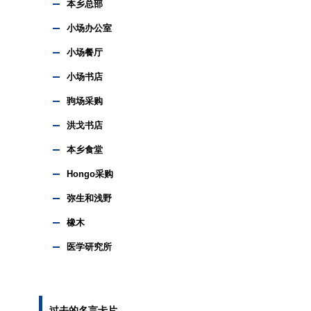
本乡总部
小场办公室
小场餐厅
小场书店
驹场采购
洪戈书店
本乡食堂
Hongo采购
弥生和浅野
橡木
医学研究所
过去的名言卡片