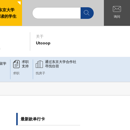
东京大学
就读的学生
询问
关于
Utcoop
n
求职
通过东京大学合作社
/留学
支持
寻找住宿
求职
找房子
最新款单行卡