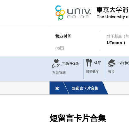
营业时间
对于新生（
UTcoop ）
/地图
饭厅
书籍和
互助与保险
自助餐厅
图书
互助/保险
家
短留言卡片合集
短留言卡片合集