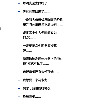
炸鸡真是太好吃了……
伊莫莫奇回来了……
中份和大份米饭及咖喱的价格
差异与分量差异不成比例……
1
请将高中生入学时间改为
13:30……
一定要把乌冬面彻底冷藏
好……
我震惊地发现热水器上的“泡
茶”模式不见了……
米饭套餐没有大份可选……
我想要一个马卡龙！
偶尔，我也想吃林饭……
炸鸡套餐……