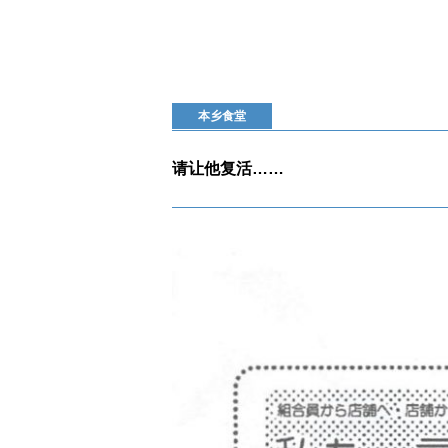
本乡食堂
请让他复活……