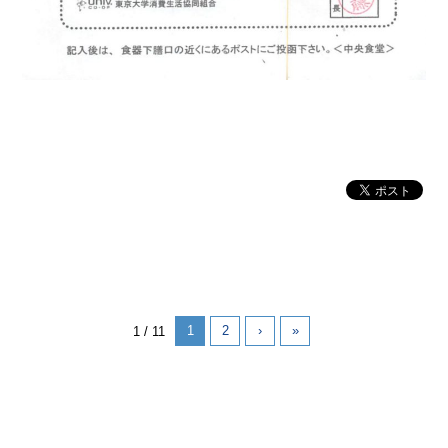
1
2
›
»
1 / 11