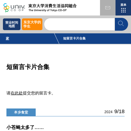
菜单
东京大学的
营业时间
地图
学生
家
短留言卡片合集
短留言卡片合集
请
在此处
提交您的留言卡。
9/18
2024
本乡食堂
小苍蝇太多了……