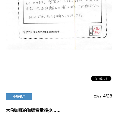
4/28
2022
小场餐厅
大份咖喱的咖喱酱量很少……