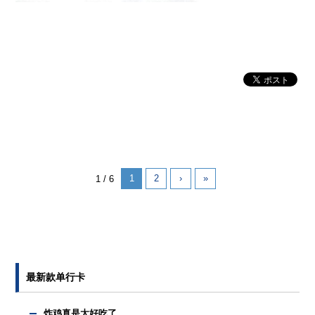
1
2
›
»
1 / 6
最新款单行卡
炸鸡真是太好吃了……