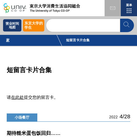
菜单
东京大学的
营业时间
地图
学生
家
短留言卡片合集
短留言卡片合集
请
在此处
提交您的留言卡。
4/28
2022
小场餐厅
期待糙米蛋包饭回归……