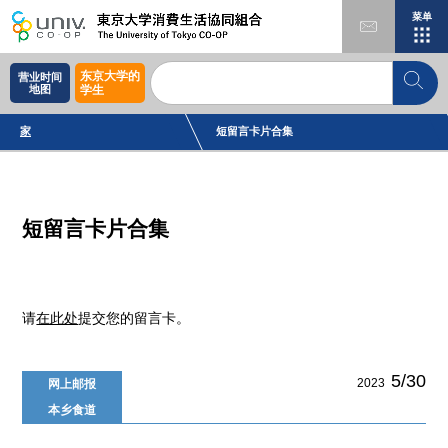
菜单
东京大学的
营业时间
地图
学生
家
短留言卡片合集
短留言卡片合集
请
在此处
提交您的留言卡。
5/30
2023
网上邮报
本乡食道