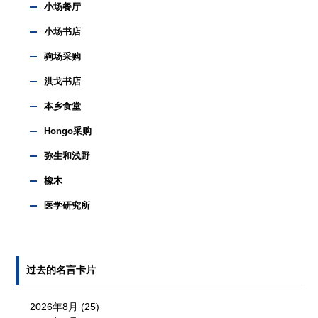
小场餐厅
小场书店
驹场采购
洪戈书店
本乡食堂
Hongo采购
弥生和浅野
橡木
医学研究所
过去的名言卡片
2026年8月
(25)