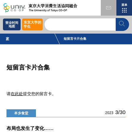
菜单
东京大学的
营业时间
地图
学生
家
短留言卡片合集
短留言卡片合集
请
在此处
提交您的留言卡。
3/30
2023
本乡食堂
布局也发生了变化……