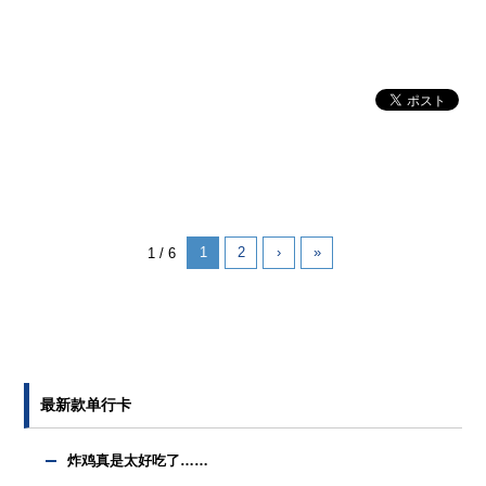
1
2
›
»
1 / 6
最新款单行卡
炸鸡真是太好吃了……