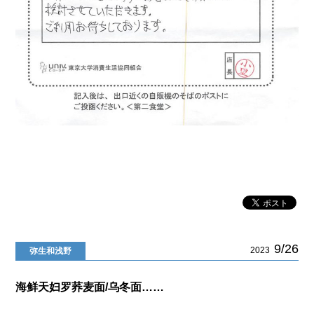
9/26
2023
弥生和浅野
海鲜天妇罗荞麦面/乌冬面……