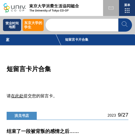
菜单
东京大学的
营业时间
地图
学生
家
短留言卡片合集
短留言卡片合集
请
在此处
提交您的留言卡。
9/27
2023
洪戈书店
结束了一段被背叛的感情之后……