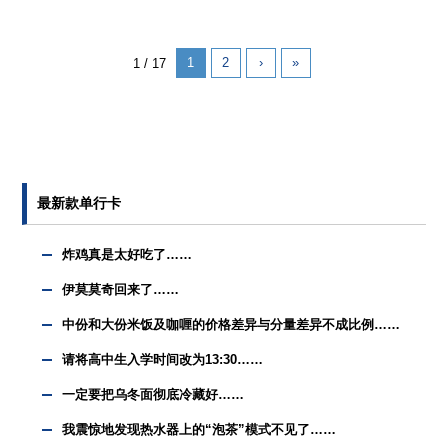
1
2
›
»
1 / 17
最新款单行卡
炸鸡真是太好吃了……
伊莫莫奇回来了……
中份和大份米饭及咖喱的价格差异与分量差异不成比例……
请将高中生入学时间改为13:30……
一定要把乌冬面彻底冷藏好……
我震惊地发现热水器上的“泡茶”模式不见了……