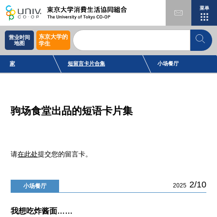
菜单
东京大学的
营业时间
地图
学生
家
短留言卡片合集
小场餐厅
驹场食堂出品的短语卡片集
请
在此处
提交您的留言卡。
2/10
2025
小场餐厅
我想吃炸酱面……