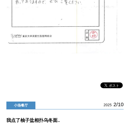
2/10
2025
小场餐厅
我点了柚子盐相扑乌冬面..