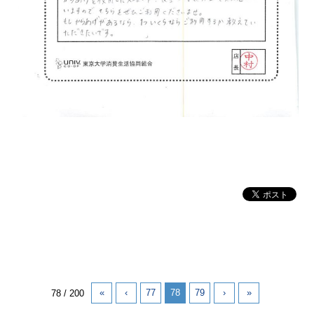
«
‹
77
78
79
›
»
78 / 200