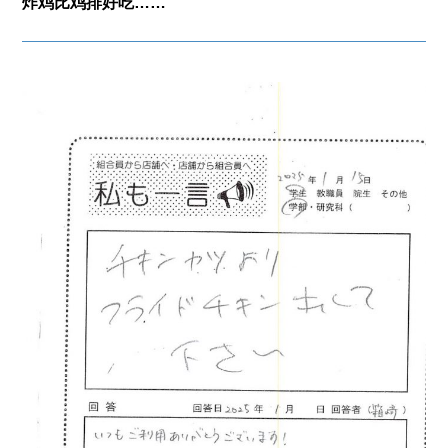
炸鸡比鸡排好吃……