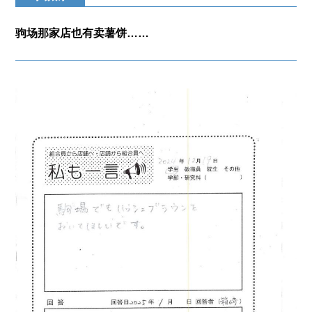
驹场那家店也有卖薯饼……