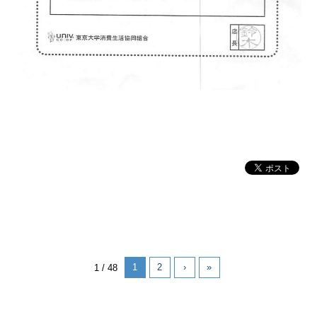
1
2
›
»
1 / 48