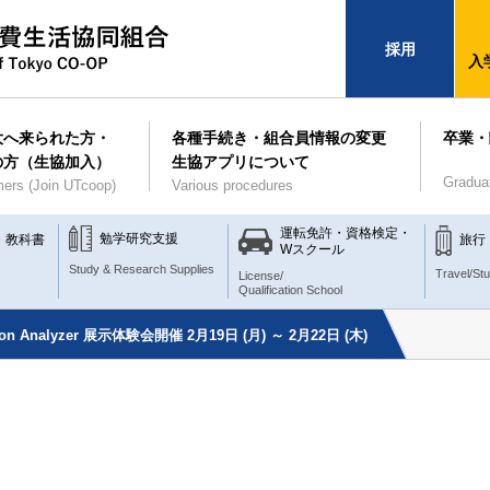
採用
入
大へ来られた方・
各種手続き・組合員情報の変更
卒業・
の方（生協加入）
生協アプリについて
Gradua
ers (Join UTcoop)
Various procedures
運転免許・資格検定・
勉学研究支援
・教科書
旅行
Wスクール
Study & Research Supplies
Travel/St
License/
Qualification School
tion Analyzer 展示体験会開催 2月19日 (月) ～ 2月22日 (木)