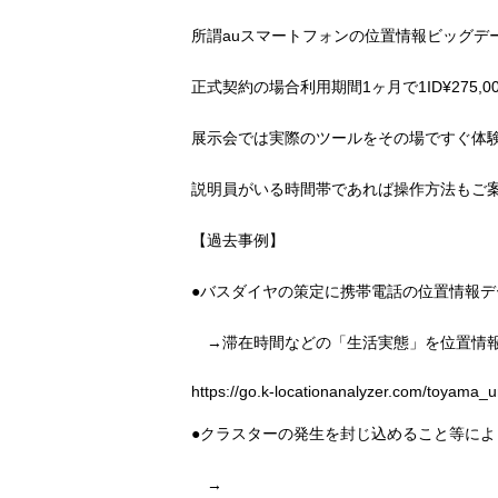
所謂auスマートフォンの位置情報ビッグデ
正式契約の場合利用期間1ヶ月で1ID¥275,
展示会では実際のツールをその場ですぐ体
説明員がいる時間帯であれば操作方法もご
【過去事例】
●バスダイヤの策定に携帯電話の位置情報
→滞在時間などの「生活実態」を位置情報
https://go.k-locationanalyzer.com/toyama
●クラスターの発生を封じ込めること等に
→