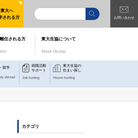
東大へ
学される方
お問い合わせ
離任される方
東大生協について
tion
About Utcoop
就職活動
東大生協の
・留学
サポート
住まい探し
udy abroad
Job hunting
House-hunting
カテゴリ