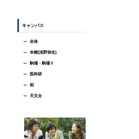
キャンパス
全体
本郷(浅野弥生)
駒場・駒場Ⅱ
医科研
柏
天文台