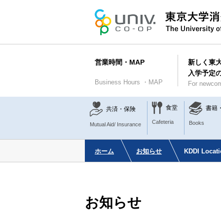
営業時間・MAP
新しく東
入学予定
Business Hours ・MAP
For newcom
食堂
書籍
共済・保険
Cafeteria
Books
Mutual Aid/ Insurance
ホーム
お知らせ
KDDI Loca
お知らせ