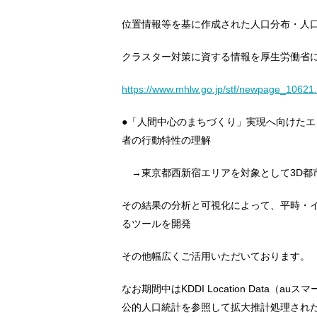
位置情報等を基に作成された人口分布・人
クラスター対策に資する情報を厚生労働省
https://www.mhlw.go.jp/stf/newpage_10621
●「人間中心のまちづくり」実現へ向けた
者の行動特性の理解
→東京都西新宿エリアを対象として3D都
その結果の分析と可視化によって、平時・
るツールを開発
その他幅広くご活用いただいております。
なお期間中はKDDI Location Data
公的人口統計を参照して拡大推計処理され