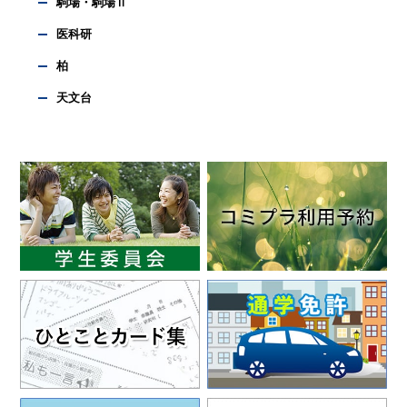
駒場・駒場Ⅱ
医科研
柏
天文台