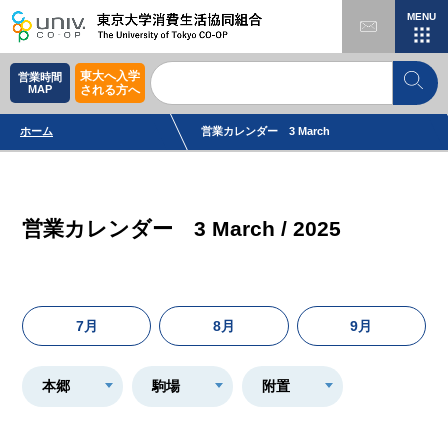
MENU
東大へ入学
営業時間
MAP
される方へ
ホーム
営業カレンダー 3 March
営業カレンダー 3 March / 2025
7月
8月
9月
本郷
駒場
附置