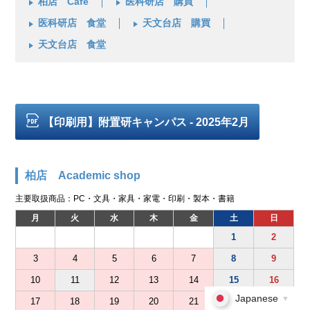
柏店 Café
医科研店 購買
医科研店 食堂
天文台店 購買
天文台店 食堂
【印刷用】附置研キャンパス - 2025年2月
柏店 Academic shop
主要取扱商品：PC・文具・家具・家電・印刷・製本・書籍
月
火
水
木
金
土
日
1
2
3
4
5
6
7
8
9
10
11
12
13
14
15
16
Japanese
▼
17
18
19
20
21
22
23