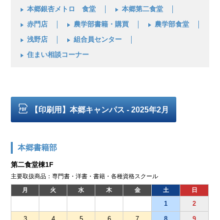
本郷銀杏メトロ 食堂
本郷第二食堂
赤門店
農学部書籍・購買
農学部食堂
浅野店
組合員センター
住まい相談コーナー
【印刷用】本郷キャンパス - 2025年2月
本郷書籍部
第二食堂棟1F
主要取扱商品：専門書・洋書・書籍・各種資格スクール
月
火
水
木
金
土
日
1
2
3
4
5
6
7
8
9