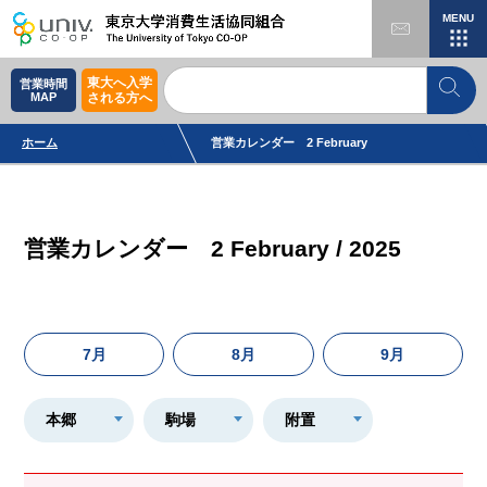
MENU
東大へ入学
営業時間
MAP
される方へ
ホーム
営業カレンダー 2 February
営業カレンダー 2 February / 2025
7月
8月
9月
本郷
駒場
附置