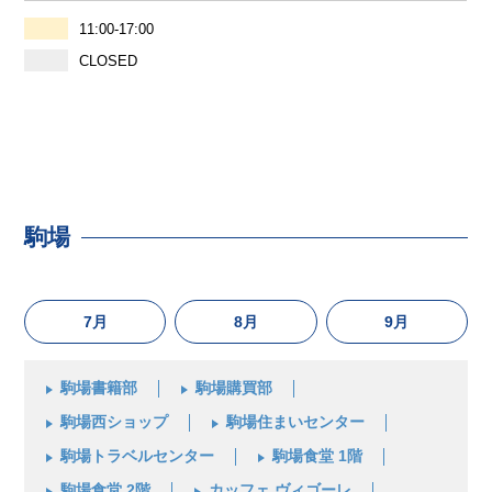
11:00-17:00
CLOSED
駒場
7月
8月
9月
駒場書籍部
駒場購買部
駒場西ショップ
駒場住まいセンター
駒場トラベルセンター
駒場食堂 1階
駒場食堂 2階
カッフェ ヴィゴーレ