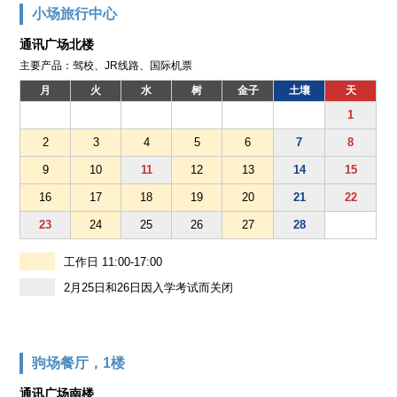
小场旅行中心
通讯广场北楼
主要产品：驾校、JR线路、国际机票
月
火
水
树
金子
土壤
天
1
2
3
4
5
6
7
8
9
10
11
12
13
14
15
16
17
18
19
20
21
22
23
24
25
26
27
28
工作日 11:00-17:00
2月25日和26日因入学考试而关闭
驹场餐厅，1楼
通讯广场南楼