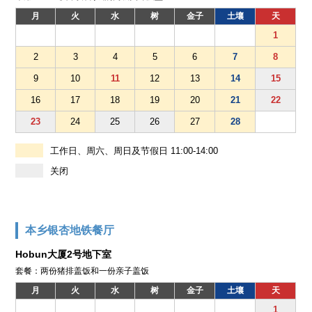
月
火
水
树
金子
土壤
天
1
2
3
4
5
6
7
8
9
10
11
12
13
14
15
16
17
18
19
20
21
22
23
24
25
26
27
28
工作日、周六、周日及节假日 11:00-14:00
关闭
本乡银杏地铁餐厅
Hobun大厦2号地下室
套餐：两份猪排盖饭和一份亲子盖饭
月
火
水
树
金子
土壤
天
1