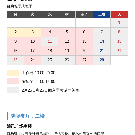
自助餐厅式餐厅
月
火
水
树
金子
土壤
天
1
2
3
4
5
6
7
8
9
10
11
12
13
14
15
16
17
18
19
20
21
22
23
24
25
26
27
28
工作日 10:00-20:30
缩短至 11:00-14:00
2月25日和26日因入学考试而关闭
驹场餐厅，二楼
通讯广场南楼
自助餐厅设有多种特色菜区，包括套餐、糙米煎蛋饭和烤肉串。