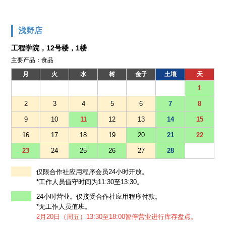
浅野店
工程学院，12号楼，1楼
主要产品：食品
月
火
水
树
金子
土壤
天
1
2
3
4
5
6
7
8
9
10
11
12
13
14
15
16
17
18
19
20
21
22
23
24
25
26
27
28
仅限合作社应用程序会员24小时开放。
*工作人员值守时间为11:30至13:30。
24小时营业。仅接受合作社应用程序付款。
*无工作人员值班。
2月20日（周五）13:30至18:00暂停营业进行库存盘点。