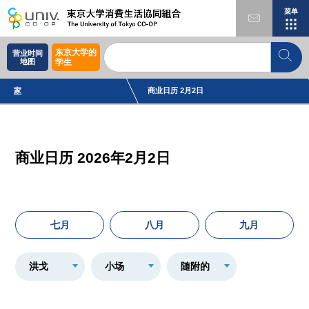
菜单
东京大学的
营业时间
地图
学生
家
商业日历 2月2日
商业日历 2026年2月2日
七月
八月
九月
洪戈
小场
随附的