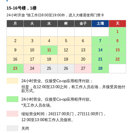
15-16号楼，1楼
24小时开放 *除工作日8:00至19:00外，进入大楼需使用门禁卡
月
火
水
树
金子
土壤
天
1
2
3
4
5
6
7
8
9
10
11
12
13
14
15
16
17
18
19
20
21
22
23
24
25
26
27
28
24小时营业。仅接受Co-op应用程序付款；
但是，在12:00至13:00之间，有工作人员在场，并接受其他付
款方式。
24小时营业。仅接受Co-op应用程序付款。
*无工作人员在场。
缩短营业时间：24日17:00关门，27日11:00开门，
12:00至13:00有工作人员值班。
关闭