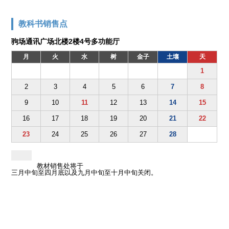
教科书销售点
驹场通讯广场北楼2楼4号多功能厅
月
火
水
树
金子
土壤
天
1
2
3
4
5
6
7
8
9
10
11
12
13
14
15
16
17
18
19
20
21
22
23
24
25
26
27
28
教材销售处将于
三月中旬至四月底以及九月中旬至十月中旬关闭。